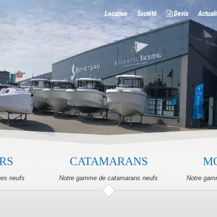
Location
Société
Devis
Actuali
RS
CATAMARANS
M
ues neufs
Notre gamme de catamarans neufs
Notre gam