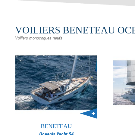
VOILIERS BENETEAU OC
Voiliers monocoques neufs
BENETEAU
Oceanis Yacht 54