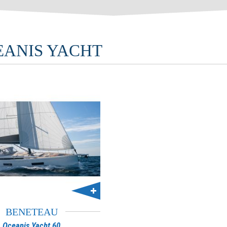
EANIS YACHT
BENETEAU
Oceanis Yacht 60