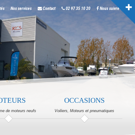
tés
Nos services
Contact
02 97 35 10 20
Nous suivre
OTEURS
OCCASIONS
me de moteurs neufs
Voiliers, Moteurs et pneumatiques