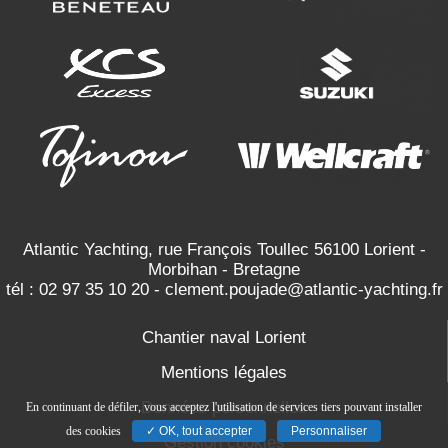
Atlantic Yachting, rue François Toullec 56100 Lorient -
Morbihan - Bretagne
tél :
02 97 35 10 20
-
clement.poujade@atlantic-yachting.fr
Chantier naval Lorient
Mentions légales
Données personnelles
En continuant de défiler,
vous acceptez l'utilisation de services tiers pouvant installer
des cookies
✓ OK, tout accepter
Personnaliser
Gestion cookies