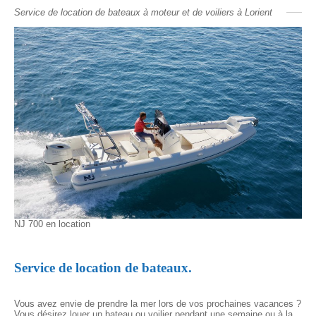
Service de location de bateaux à moteur et de voiliers à Lorient
NJ 700 en location
Fly
Service de location de bateaux.
Vous avez envie de prendre la mer lors de vos prochaines vacances ?
Vous désirez louer un bateau ou voilier pendant une semaine ou à la