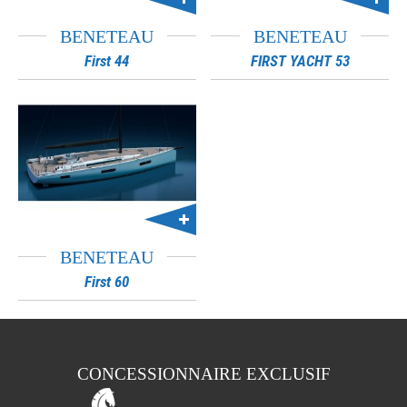
BENETEAU
BENETEAU
First 44
FIRST YACHT 53
BENETEAU
First 60
CONCESSIONNAIRE EXCLUSIF