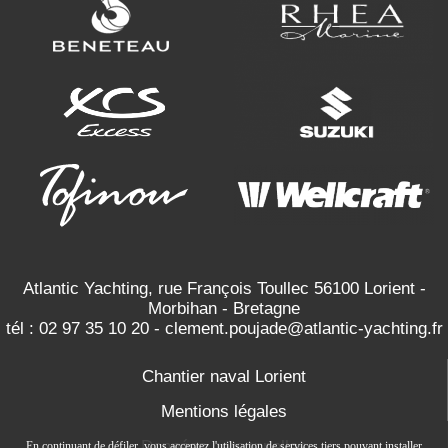
Atlantic Yachting, rue François Toullec 56100 Lorient -
Morbihan - Bretagne
tél :
02 97 35 10 20
-
clement.poujade@atlantic-yachting.fr
Chantier naval Lorient
Mentions légales
Données personnelles
En continuant de défiler,
vous acceptez l'utilisation de services tiers pouvant installer