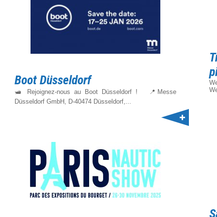
T
p
Boot Düsseldorf
We
We
🛥️ Rejoignez-nous au Boot Düsseldorf ! 📍Messe
Düsseldorf GmbH, D-40474 Düsseldorf,...
S