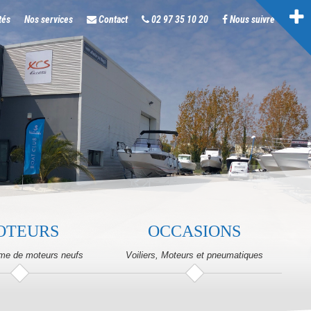
tés
Nos services
Contact
02 97 35 10 20
Nous suivre
OTEURS
OCCASIONS
me de moteurs neufs
Voiliers, Moteurs et pneumatiques