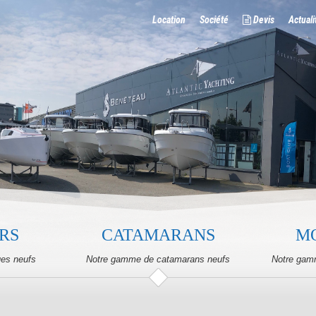
Location
Société
Devis
Actuali
RS
CATAMARANS
M
ues neufs
Notre gamme de catamarans neufs
Notre gam