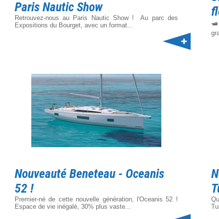
Paris Nautic Show
f
Retrouvez-nous au Paris Nautic Show ! Au parc des
🛥
Expositions du Bourget, avec un format...
gr
Nouveauté Beneteau - Oceanis
N
52 !
T
Premier-né de cette nouvelle génération, l'Oceanis 52 !
Qu
Espace de vie inégalé, 30% plus vaste...
Tu