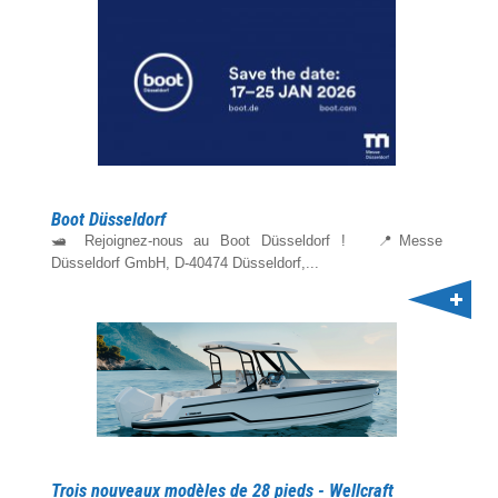
Boot Düsseldorf
🛥️ Rejoignez-nous au Boot Düsseldorf ! 📍Messe
Düsseldorf GmbH, D-40474 Düsseldorf,...
Trois nouveaux modèles de 28 pieds - Wellcraft