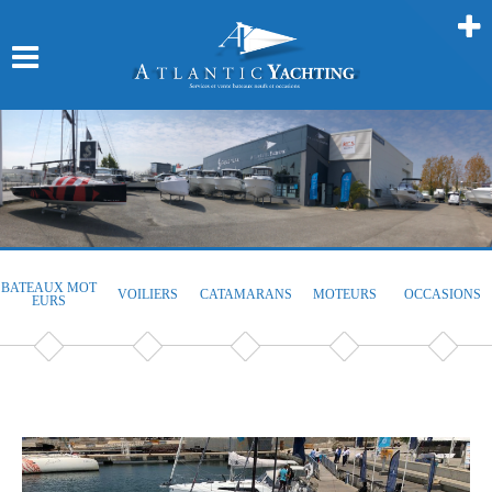
BATEAUX MOT
VOILIERS
CATAMARANS
MOTEURS
OCCASIONS
EURS