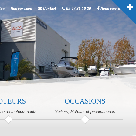
tés
Nos services
Contact
02 97 35 10 20
Nous suivre
OTEURS
OCCASIONS
me de moteurs neufs
Voiliers, Moteurs et pneumatiques