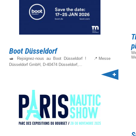
T
p
Boot Düsseldorf
We
We
🛥️ Rejoignez-nous au Boot Düsseldorf ! 📍Messe
Düsseldorf GmbH, D-40474 Düsseldorf,...
S