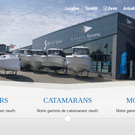
Location
Société
Devis
Actuali
RS
CATAMARANS
M
ues neufs
Notre gamme de catamarans neufs
Notre gam